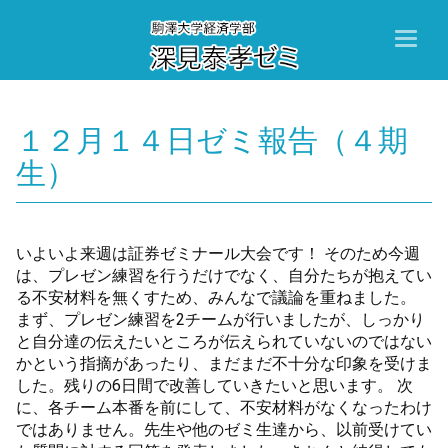
Toggl
naviga
１２月１４日ゼミ報告（４期
生）
いよいよ来週は証券ゼミナール大会です！ そのため今週
は、プレゼン練習を行うだけでなく、自分たちが抱えてい
る不安材料を無くすため、みんなで議論を重ねました。
まず、プレゼン練習を2チームが行いましたが、しっかり
と自分達の伝えたいところが伝えられていないのではない
かという指摘があったり、まだまだ不十分な印象を受けま
した。残りの6日間で改善していきたいと思います。 次
に、各チーム本番を前にして、不安材料がなくなったわけ
ではありません。先生や他のゼミ生達から、以前受けてい