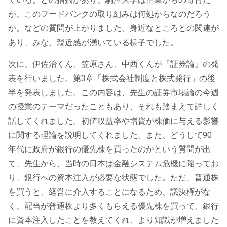
が、
このフードバンクの取り組みは何処からなのだろう
か。
などの質問が上がりました。身近なところとの関連が
あり、みな、
親近感が湧いている様子でした。
次に、伊佐治くん、笠原さん、中西くんが『証券論』
の発
表を行いました。第3章「株式会社制度と株式発行」の後
半を発表しました。この内容は、先生の証券市場論の今週
の授業のテーマだったこともあり、それも踏まえて詳しく
話してくれました。初値収益率や増資が株価に与える影響
に関する理論を説明してくれました。また、どうして90
年代に政府が銀行の優先株を買ったのかという質問が出
て、先生から、当時の日本は金融システム危機に陥ってお
り、銀行への資本注入が必要な状態でした。ただ、普通株
を買うと、経営に介入することになるため、議決権がな
く、配当が普通株より多くもらえる優先株を買って、銀行
に資本注入したことを教えてくれ、より知識が増えました