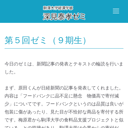
Toggl
naviga
第５回ゼミ（９期生）
今日のゼミは、新聞記事の発表とテキストの輪読を行いま
した。
まず、原田くんが日経新聞の記事を発表してくれました。
内容は「
フードバンクに品不足に懸念 物価高で寄付減
少」についてです。
フードバンクというのは品質は良いが
包装に傷があったり、
見た目が不恰好な商品を寄付する所
です。
梅原君から駒澤大学の食料品支援プロジェクトと似
ている。
との指摘があり、駒澤大学は企業からの寄付だ