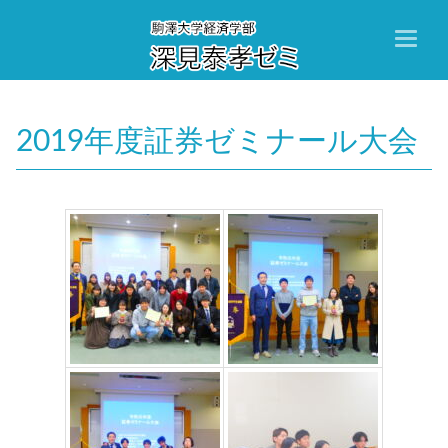
Toggl
naviga
2019年度証券ゼミナール大会