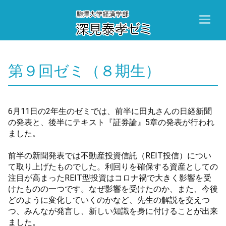
Toggl
naviga
第９回ゼミ（８期生）
6月11日の2年生のゼミでは、前半に田丸さんの日経新聞
の発表と、後半にテキスト『証券論』5章の発表が行われ
ました。
前半の新聞発表では不動産投資信託（REIT投信）につい
て取り上げたものでした。利回りを確保する資産としての
注目が高まったREIT型投資はコロナ禍で大きく影響を受
けたものの一つです。なぜ影響を受けたのか、また、今後
どのように変化していくのかなど、先生の解説を交えつ
つ、みんなが発言し、新しい知識を身に付けることが出来
ました。