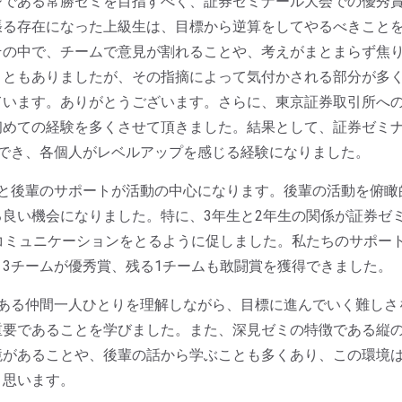
ジである常勝ゼミを目指すべく、証券ゼミナール大会での優秀
張る存在になった上級生は、目標から逆算をしてやるべきこと
その中で、チームで意見が割れることや、考えがまとまらず焦
こともありましたが、その指摘によって気付かされる部分が多
ています。ありがとうございます。さらに、東京証券取引所へ
初めての経験を多くさせて頂きました。結果として、証券ゼミナ
得でき、各個人がレベルアップを感じる経験になりました。
筆と後輩のサポートが活動の中心になります。後輩の活動を俯瞰
良い機会になりました。特に、3年生と2年生の関係が証券ゼ
コミュニケーションをとるように促しました。私たちのサポー
3チームが優秀賞、残る1チームも敢闘賞を獲得できました。
がある仲間一人ひとりを理解しながら、目標に進んでいく難しさ
重要であることを学びました。また、深見ゼミの特徴である縦
境があることや、後輩の話から学ぶことも多くあり、この環境
と思います。