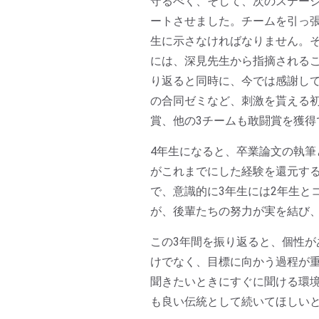
守るべく、そして、次のステー
ートさせました。チームを引っ
生に示さなければなりません。
には、深見先生から指摘される
り返ると同時に、今では感謝し
の合同ゼミなど、刺激を貰える
賞、他の3チームも敢闘賞を獲
4年生になると、卒業論文の執
がこれまでにした経験を還元する
で、意識的に3年生には2年生と
が、後輩たちの努力が実を結び、
この3年間を振り返ると、個性
けでなく、目標に向かう過程が
聞きたいときにすぐに聞ける環
も良い伝統として続いてほしい